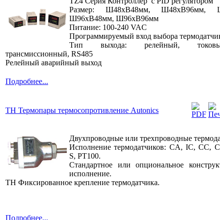
TZ4 Серия Контроллер с PID регулятором
Размер: Ш48xВ48мм, Ш48xВ96мм, Ш
Ш96xВ48мм, Ш96xВ96мм
Питание: 100-240 VAC
Программируемый вход выбора термодатчи
Тип выхода: релейный, токов
трансмиссионный, RS485
Релейный аварийный выход
Подробнее...
TH Термопары термосопротивление Autonics
Двухпроводные или трехпроводные термода
Исполнение термодатчиков: CA, IC, CC, C
S, PT100.
Стандартное или опциональное конструк
исполнение.
TH Фиксированное крепление термодатчика.
Подробнее...