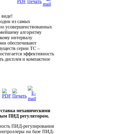
 виде!
 одни из самых
ьно усовершенствованных
новейшему алгоритму
кому интервалу
ерии обеспечивают
муществ серии ТС –
достигается эффективность
ть дисплея и компактное
уставка механическими
ным ПИД регулятором.
ность ПИД-регулирования
онтроллеры на базе ПИД-