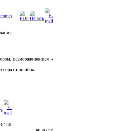
tonics
вания.
ором, размораживанием -
ессора от ошибок.
I/T4I
рпуса: