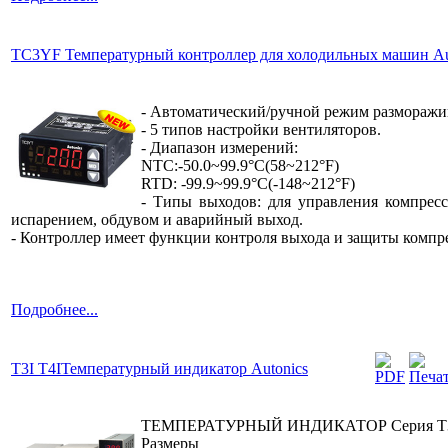
TC3YF Температурный контроллер для холодильных машин Au
- Автоматический/ручной режим разморажи
- 5 типов настройки вентиляторов.
- Диапазон измерений:
NTC:-50.0~99.9°C(58~212°F)
RTD: -99.9~99.9°C(-148~212°F)
- Типы выходов: для управления компресс
испарением, обдувом и аварийный выход.
- Контроллер имеет функции контроля выхода и защиты компр
Подробнее...
T3I T4IТемпературный индикатор Autonics
ТЕМПЕРАТУРНЫЙ ИНДИКАТОР Серия T3
Размеры ко