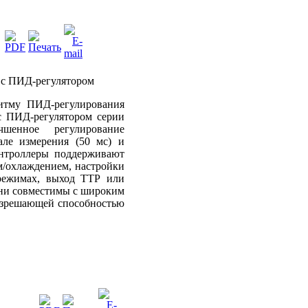
 с ПИД-регулятором
итму ПИД-регулирования
с ПИД-регулятором серии
шенное регулирование
але измерения (50 мс) и
онтроллеры поддерживают
/охлаждением, настройки
 режимах, выход ТТР или
они совместимы с широким
разрешающей способностью