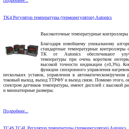
Подробнее...
TK4 Регулятор температуры (терморегулятор) Autonics
Высокоточные температурные контроллеры
Благодаря новейшему уникальному алгор
стандартные температурные контроллеры 
TK от Autonics обеспечивают улуч
температуры при очень коротком интерв
высокой точности индикации (±0,3%). К
функции синхронного управления нагревом
нескольких уставок, управления в автоматическом/ручном
токовый выход, выход ТТРФУ и выход связи. Помимо этого, 
спектром датчиков температуры, имеют дисплей с высокой 
и миниатюрные размеры.
Подробнее...
TC4S TC4L Регулятор температуры (терморегулятор) Autonics