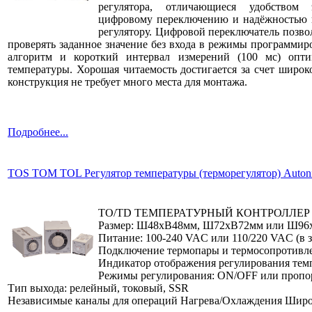
регулятора, отличающиеся удобством 
цифровому переключению и надёжностью 
регулятору. Цифровой переключатель позво
проверять заданное значение без входа в режимы программир
алгоритм и короткий интервал измерений (100 мс) опти
температуры. Хорошая читаемость достигается за счет широк
конструкция не требует много места для монтажа.
Подробнее...
TOS TOM TOL Регулятор температуры (терморегулятор) Auton
TO/TD ТЕМПЕРАТУРНЫЙ КОНТРОЛЛЕР
Размер: Ш48xВ48мм, Ш72xВ72мм или Ш96
Питание: 100-240 VAC или 110/220 VAC (в 
Подключение термопары и термосопротивл
Индикатор отображения регулирования тем
Режимы регулирования: ON/OFF или проп
Тип выхода: релейный, токовый, SSR
Независимые каналы для операций Нагрева/Охлаждения Широ