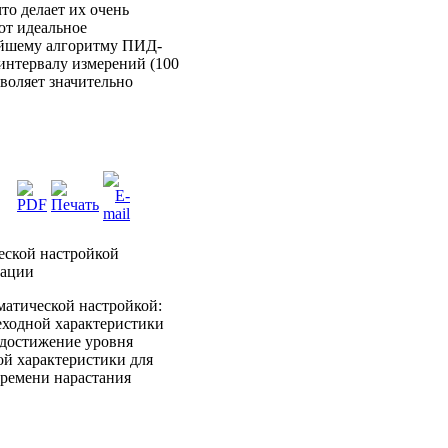
то делает их очень
ют идеальное
ейшему алгоритму ПИД-
интервалу измерений (100
воляет значительно
еской настройкой
тации
матической настройкой:
еходной характеристики
достижение уровня
ой характеристики для
ремени нарастания