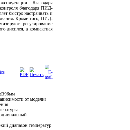
эксплуатации благодаря
контроля благодаря ПИД-
ляет быстро настраивать и
ования. Кроме того, ПИД-
мизируют регулирование
ого дисплея, а компактная
ics
xВ96мм
зависимости от модели)
ения
пературы
орциональный
кий диапазон температур