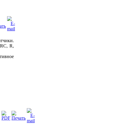
тчики.
RC, R,
тивное