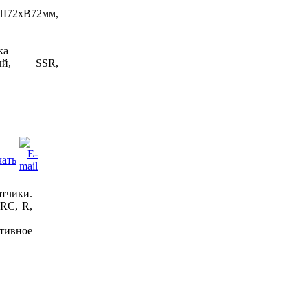
72xВ72мм,
ка
ый, SSR,
тчики.
RC, R,
тивное