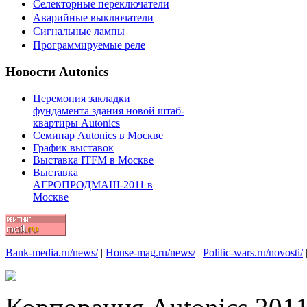
Селекторные переключатели
Аварийные выключатели
Сигнальные лампы
Программируемые реле
Новости Autonics
Церемония закладки
фундамента здания новой штаб-
квартиры Autonics
Семинар Autonics в Москве
График выставок
Выставка ITFM в Москве
Выставка
АГРОПРОДМАШ-2011 в
Москве
Bank-media.ru/news/
|
House-mag.ru/news/
|
Politic-wars.ru/novosti/